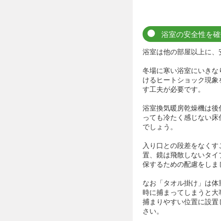
浴室の安全性を確
浴室は他の部屋以上に、
冬場に寒い浴室にいきな
けるヒートショック現象
す工夫が必要です。
浴室換気暖房乾燥機は後
っても冷たく感じない床
でしょう。
入り口との段差をなくす
置、鏡は飛散しないタイ
保するための配慮をしま
なお「タオル掛け」は体
時に捕まってしまうと大
捕まりやすい位置に設置
さい。