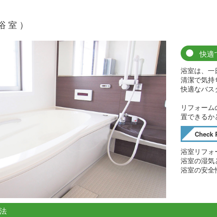
浴室）
快適
浴室は、一
清潔で気持
快適なバス
リフォーム
置できるか
Check 
浴室リフォ
浴室の湿気
浴室の安全
法